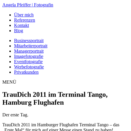
Zum
Angela Pfeiffer
|
Fotografin
Inhalt
Über mich
springen
Referenzen
Kontakt
Blog
Businessportrait
Mitarbeiterportrait
Managerportrait
Imagefotografie
Eventfotografie
Werbefotografie
Privatkunden
MENÜ
TrauDich 2011 im Terminal Tango,
Hamburg Flughafen
Der erste Tag.
TrauDich 2011 im Hamburger Flughafen Terminal Tango – das
„Erste Mal“ für mich auf einer Messe einen Stand zu haben!