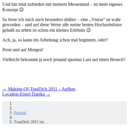
Und bin total zufrieden mit meinem Messestand – ist mein eigenes
Konzept 😉
Sa freue ich mich auch besonders drüber – eine „Vision“ ist wahr
geworden – und auf diese Weise alle meine besten Hochzeitsfotos
geballt zu sehen ist schon ein kleines Erlebnis 😉
Ach, ja, so kann ein Arbeitstag schon mal beginnen, oder?
Prost und auf Morgen!
Vielleicht bekommt ja noch jemand spontan Lust auf einen Besuch?
Beitragsnavigation
←
Making-Of-TrauDich 2011 – Aufbau
Location-Engel Danika
→
>
Portrait
>
TrauDich 2011 im...