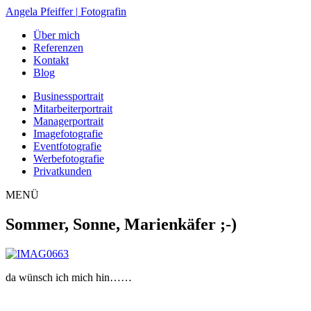
Zum
Angela Pfeiffer
|
Fotografin
Inhalt
Über mich
springen
Referenzen
Kontakt
Blog
Businessportrait
Mitarbeiterportrait
Managerportrait
Imagefotografie
Eventfotografie
Werbefotografie
Privatkunden
MENÜ
Sommer, Sonne, Marienkäfer ;-)
da wünsch ich mich hin……