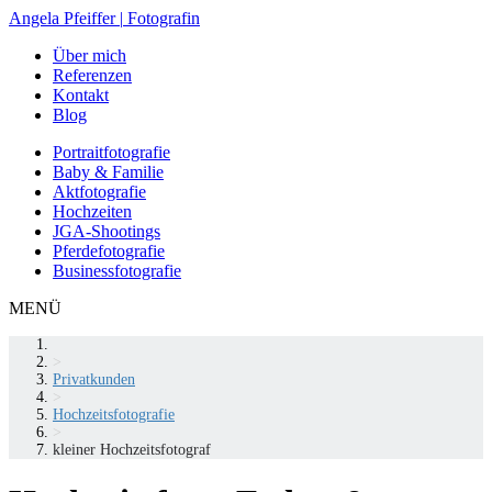
Zum
Angela Pfeiffer
|
Fotografin
Inhalt
Über mich
springen
Referenzen
Kontakt
Blog
Portraitfotografie
Baby & Familie
Aktfotografie
Hochzeiten
JGA-Shootings
Pferdefotografie
Businessfotografie
MENÜ
>
Privatkunden
>
Hochzeitsfotografie
>
kleiner Hochzeitsfotograf