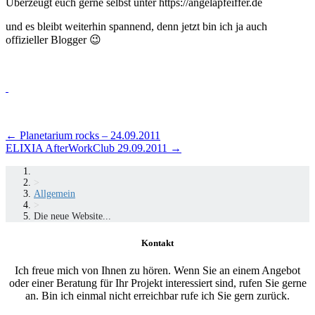
Überzeugt euch gerne selbst unter https://angelapfeiffer.de
und es bleibt weiterhin spannend, denn jetzt bin ich ja auch
offizieller Blogger 😉
Beitragsnavigation
←
Planetarium rocks – 24.09.2011
ELIXIA AfterWorkClub 29.09.2011
→
>
Allgemein
>
Die neue Website...
Kontakt
Ich freue mich von Ihnen zu hören. Wenn Sie an einem Angebot
oder einer Beratung für Ihr Projekt interessiert sind, rufen Sie gerne
an. Bin ich einmal nicht erreichbar rufe ich Sie gern zurück.